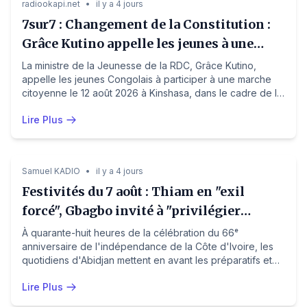
radiookapi.net
•
il y a 4 jours
7sur7 : Changement de la Constitution :
Grâce Kutino appelle les jeunes à une
marche citoyenne le 12 août à Kinshasa
La ministre de la Jeunesse de la RDC, Grâce Kutino,
appelle les jeunes Congolais à participer à une marche
citoyenne le 12 août 2026 à Kinshasa, dans le cadre de la
campagne « Oui, je le veux » en faveur d'une révision de
Lire Plus
la Constitution. La marche partira de la 1ère Rue de Limete
pour se terminer au Centre culturel. Cette initiative,
Politique
Côte d'Ivoire
soutenue par le gouvernement, est contestée par
plusieurs organisations de jeunesse, notamment le
Samuel KADIO
•
il y a 4 jours
secrétariat national de la Jeunesse du regroupement
LGD&A qui refuse le projet. La ministre a lancé cet appel
Festivités du 7 août : Thiam en "exil
dans une vidéo publiée le 2 août.
forcé", Gbagbo invité à "privilégier
l'intérêt national"
À quarante-huit heures de la célébration du 66ᵉ
anniversaire de l'indépendance de la Côte d'Ivoire, les
quotidiens d'Abidjan mettent en avant les préparatifs et
les débats. Le journal Le Mâtin salue la transformation de
Lire Plus
Yopougon par le président Ouattara. Le Mandat
s'interroge sur la venue de l'ancien président Gbagbo,